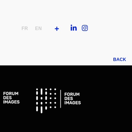
+
FR
EN
BACK